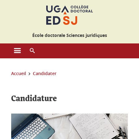
Gestion des cookies
École doctorale Sciences juridiques
Ouvrir le menu principal
Ouvrir le moteur de recherche
Vous êtes ici :
Accueil
Candidater
Candidature