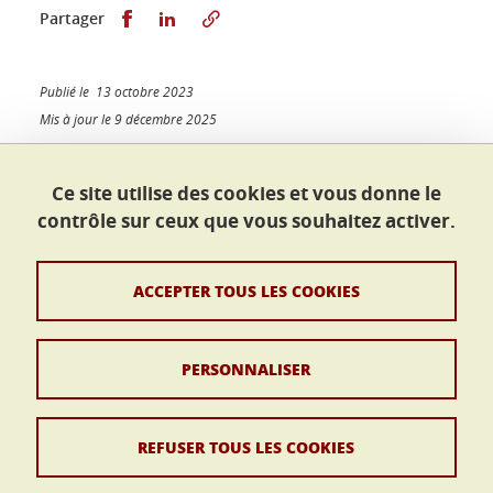
Partager sur Facebook
Partager sur LinkedIn
Partager
Publié le 13 octobre 2023
Mis à jour le 9 décembre 2025
Ce site utilise des cookies et vous donne le
contrôle sur ceux que vous souhaitez activer.
École doctorale Sciences juridiques
Maison du doctorat Jean Kuntzmann
110 rue de la Chimie
ACCEPTER TOUS LES COOKIES
38400 Saint-Martin-d'Hères
France
ed-sj@univ-grenoble-alpes.fr
PERSONNALISER
Contacts
REFUSER TOUS LES COOKIES
Mentions légales