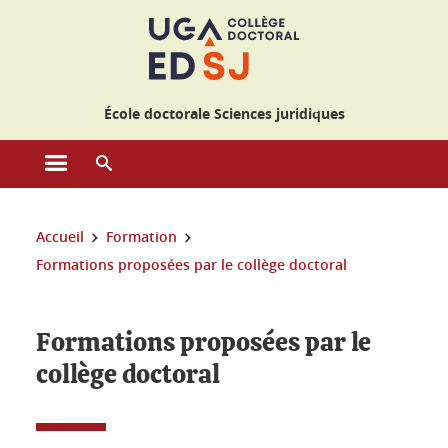
Gestion des cookies
École doctorale Sciences juridiques
Ouvrir le menu principal
Ouvrir le moteur de recherche
Vous êtes ici :
Accueil
Formation
Formations proposées par le collège doctoral
Formations proposées par le
collège doctoral