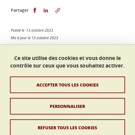
Partager sur Facebook
Partager sur LinkedIn
Partager
Publié le 13 octobre 2023
Mis à jour le 13 octobre 2023
Ce site utilise des cookies et vous donne le
contrôle sur ceux que vous souhaitez activer.
École doctorale Sciences juridiques
Maison du doctorat Jean Kuntzmann
110 rue de la Chimie
ACCEPTER TOUS LES COOKIES
38400 Saint-Martin-d'Hères
France
ed-sj@univ-grenoble-alpes.fr
PERSONNALISER
Contacts
REFUSER TOUS LES COOKIES