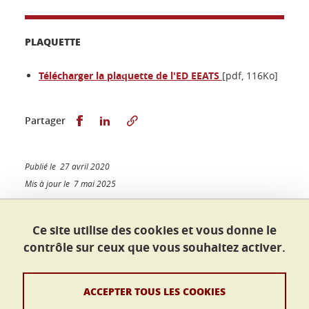
PLAQUETTE
Télécharger la plaquette de l'ED EEATS
[pdf, 116Ko]
Partager sur Facebook
Partager sur LinkedIn
Partager
Publié le 27 avril 2020
Mis à jour le 7 mai 2025
Ce site utilise des cookies et vous donne le
contrôle sur ceux que vous souhaitez activer.
École doctorale Sciences juridiques
Maison du doctorat Jean Kuntzmann
110 rue de la Chimie
ACCEPTER TOUS LES COOKIES
38400 Saint-Martin-d'Hères
France