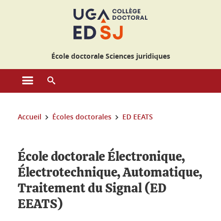
Gestion des cookies
École doctorale Sciences juridiques
Ouvrir le menu principal
Ouvrir le moteur de recherche
Vous êtes ici :
Accueil
Écoles doctorales
ED EEATS
École doctorale Électronique,
Électrotechnique, Automatique,
Traitement du Signal (ED
EEATS)