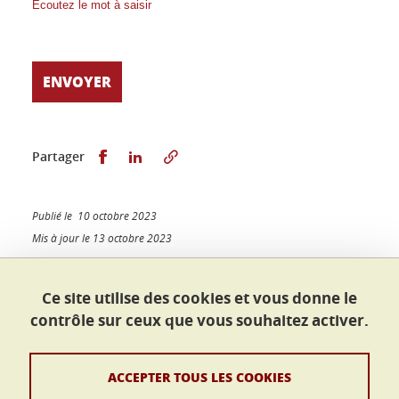
Écoutez le mot à saisir
Partager sur Facebook
Partager sur LinkedIn
Partager
Publié le 10 octobre 2023
Mis à jour le 13 octobre 2023
Ce site utilise des cookies et vous donne le
contrôle sur ceux que vous souhaitez activer.
École doctorale Sciences juridiques
Maison du doctorat Jean Kuntzmann
110 rue de la Chimie
ACCEPTER TOUS LES COOKIES
38400 Saint-Martin-d'Hères
France