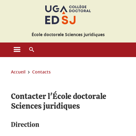
Gestion des cookies
École doctorale Sciences juridiques
Ouvrir le menu principal
Ouvrir le moteur de recherche
Vous êtes ici :
Accueil
Contacts
Contacter l'École doctorale
Sciences juridiques
Direction